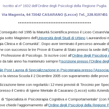
Iscritto al n° 1632 dell’Ordine degli Psicologi della Regione Puglia
Via Magenta, 64 73042 CASARANO (Lecce)
Tel._328.9197451
*******************************************
onseguito nel 1995 la Maturità Scientifica presso il Liceo CesareVani
ia sotto Magistero dell’
Università degli Studi di Urbino
Laureandosi ne
gia Clinica e di Comunità”. Dopo aver terminato il percorso annuale 
iene con successo le tre Prove di Esame di Stato presso la sede dell’
 Professione di Psicologo. Si iscrive così all’
Ordine degli Psicologi 
re da tale anno ha mantenuto sempre l’
Iscrizione presso l’Ordine degl
e Post Laurea di Specializzazione in Psicoterapia presso l’Associaz
so la stessa Scuola il 2 Dicembre 2005 con superamento delle prove
lizzazione tiene con regolarità i 12 mesi previsti di Tirocinio per Spe
presso il Centro di Igiene Mentale di Casarano (Lecce) sotto Aziend
o di “Specialista in Psicoterapia Cognitiva e Comportamentale” (con 
ve chiede l’aggiornamento all’
Ordine degli Psicologi della Regione P