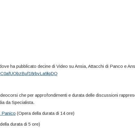
 dove ha pubblicato decine di Video su Ansia, Attacchi di Panco e An
l/UC0afUObzBuf18rbvLa9lqDQ
Videocorsi che per approfondimenti e durata delle discussioni rappres
lia da Specialista.
i Panico
(Opera della durata di 14 ore)
ella durata di 5 ore)