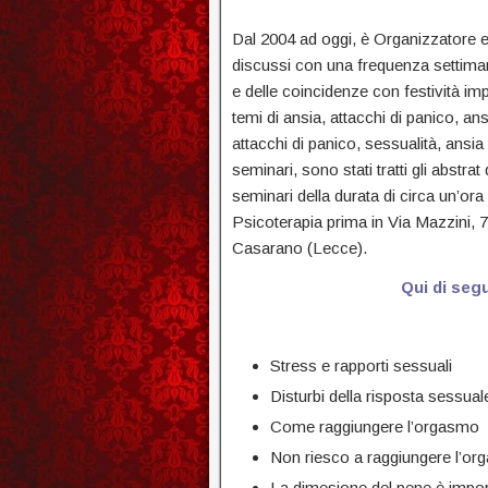
Dal 2004 ad oggi, è Organizzatore e Re
discussi con una frequenza settima
e delle coincidenze con festività imp
temi di ansia, attacchi di panico, a
attacchi di panico, sessualità, ansia
seminari, sono stati tratti gli abstrat 
seminari della durata di circa un’ora
Psicoterapia prima in Via Mazzini,
Casarano (Lecce).
Qui di segu
Stress e rapporti sessuali
Disturbi della risposta sessual
Come raggiungere l’orgasmo
Non riesco a raggiungere l’o
La dimesione del pene è impo