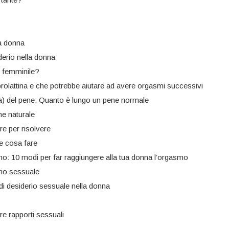
la donna
erio nella donna
o femminile?
i prolattina e che potrebbe aiutare ad avere orgasmi successivi
) del pene: Quanto è lungo un pene normale
e naturale
e per risolvere
e cosa fare
o: 10 modi per far raggiungere alla tua donna l’orgasmo
rio sessuale
i desiderio sessuale nella donna
e rapporti sessuali