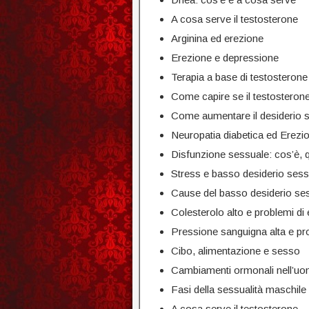
A cosa serve il testosterone
Arginina ed erezione
Erezione e depressione
Terapia a base di testosterone
Come capire se il testosteron
Come aumentare il desiderio se
Neuropatia diabetica ed Erezio
Disfunzione sessuale: cos’è, 
Stress e basso desiderio sess
Cause del basso desiderio se
Colesterolo alto e problemi di
Pressione sanguigna alta e pr
Cibo, alimentazione e sesso
Cambiamenti ormonali nell’uo
Fasi della sessualità maschile
A cosa serve il testosterone