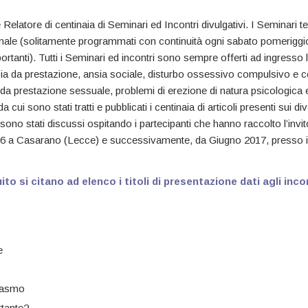
latore di centinaia di Seminari ed Incontri divulgativi. I Seminari tenuti
nale (solitamente programmati con continuità ogni sabato pomeriggi
ortanti). Tutti i Seminari ed incontri sono sempre offerti ad ingresso li
nsia da prestazione, ansia sociale, disturbo ossessivo compulsivo e c
 da prestazione sessuale, problemi di erezione di natura psicologica e
da cui sono stati tratti e pubblicati i centinaia di articoli presenti sui dive
 sono stati discussi ospitando i partecipanti che hanno raccolto l’invit
 76 a Casarano (Lecce) e successivamente, da Giugno 2017, presso i
ito si citano ad elenco i titoli di presentazione dati agli incon
e
rgasmo
rtante?