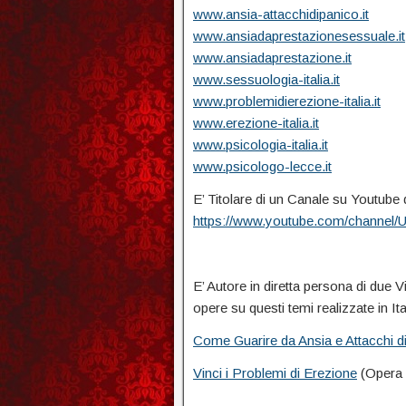
www.ansia-attacchidipanico.it
www.ansiadaprestazionesessuale.it
www.ansiadaprestazione.it
www.sessuologia-italia.it
www.problemidierezione-italia.it
www.erezione-italia.it
www.psicologia-italia.it
www.psicologo-lecce.it
E’ Titolare di un Canale su Youtube
https://www.youtube.com/channe
E’ Autore in diretta persona di due 
opere su questi temi realizzate in Ita
Come Guarire da Ansia e Attacchi d
Vinci i Problemi di Erezione
(Opera d