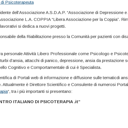
tà di Psicoterapeuta
dente dell’Associazione A.S.D.A.P. “Associazione di Depressione e A
Associazione L.A. COPPIA “Libera Associazione per la Coppia”. Rim
lavorativi si dedica a nuovi progetti.
sabile della Riabilitazione presso la Comunità per pazienti con dis
siva personale Attività Libero Professionale come Psicologo e Psico
rbi d’ansia, attacchi di panico, depressione, ansia da prestazione se
uello Cognitivo e Comportamentale di cui è Specialista.
ntifica di Portali web di informazione e diffusione sulle tematicdi ans
 Attualmente è Direttore Scientifico e Consulente di numerosi Portali
rapia
“, tra i più importanti si presentano:
TRO ITALIANO DI PSICOTERAPIA .it”