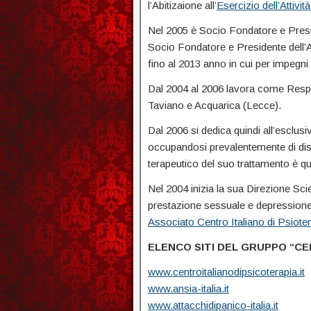
l’Abitizaione all’
Esercizio dell’Attivi
Nel 2005 è Socio Fondatore e Presi
Socio Fondatore e Presidente dell’
fino al 2013 anno in cui per impegni 
Dal 2004 al 2006 lavora come Respon
Taviano e Acquarica (Lecce).
Dal 2006 si dedica quindi all’esclu
occupandosi prevalentemente di distu
terapeutico del suo trattamento è q
Nel 2004 inizia la sua Direzione Scie
prestazione sessuale e depressione.
Associato Centro Italiano di Psiote
ELENCO SITI DEL GRUPPO “CEN
www.centroitalianodipsicoterapia.it
www.ansia-italia.it
www.attacchidipanico-italia.it