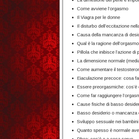
Come avviene l’orgasmo
Il Viagra per le donne
Il disturbo dell’eccitazione nel
Causa della mancanza di desid
Qual è la ragione dell’orgasm
Pillola che inibisce l’azione d
La dimensione normale (media
Come aumentare il testosteron
Eiaculazione precoce: cosa far
Essere preorgasmiche: cos’è 
Come far raggiungere l’orgasm
Cause fisiche di basso deside
Basso desiderio o mancanza d
Sviluppo sessuale nei bambini
Quanto spesso è normale aver
Dhea: cos’è e a cosa serve