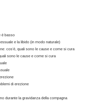
e é basso
ssuale e la libido (in modo naturale)
ne: cos’è, quali sono le cause e come si cura
quali sono le cause e come si cura
uale
ssuale
 erezione
oblemi di erezione
mo durante la gravidanza della compagna