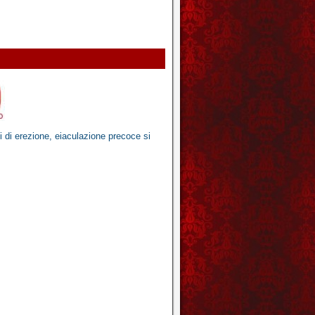
mi di erezione, eiaculazione precoce
si