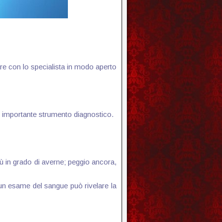
lare con lo specialista in modo aperto
un importante strumento diagnostico.
ù in grado di averne; peggio ancora,
 un esame del sangue può rivelare la