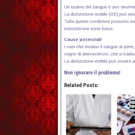
Un esame del sangue è uno strumento d
La disfunzione erettile (DE) può esse
Tutte queste condizioni possono esse
testosterone sono bassi.
Cause potenziali
I vasi che inviano il sangue al pene,
segno di aterosclerosi, che si traduc
La disfunzione erettile può essere an
Non ignorare il problema!
Related Posts: