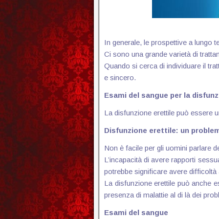
In generale, le prospettive a lungo t
Ci sono una grande varietà di trattam
Quando si cerca di individuare il tra
e sincero.
Esami del sangue per la disfunz
La disfunzione erettile può essere u
Disfunzione erettile: un proble
Non è facile per gli uomini parlare de
L’incapacità di avere rapporti sess
potrebbe significare avere difficolt
La disfunzione erettile può anche e
presenza di malattie al di là dei prob
Esami del sangue