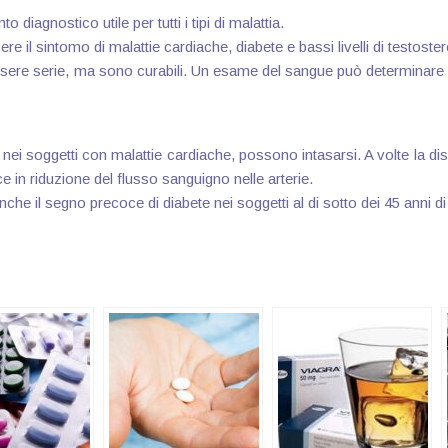
iagnostico utile per tutti i tipi di malattia.
re il sintomo di malattie cardiache, diabete e bassi livelli di testoste
re serie, ma sono curabili. Un esame del sangue può determinare se il
 nei soggetti con malattie cardiache, possono intasarsi. A volte la di
e in riduzione del flusso sanguigno nelle arterie.
che il segno precoce di diabete nei soggetti al di sotto dei 45 anni di