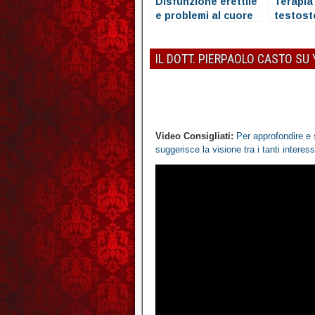
Disfunzione erettile
Terapia
e problemi al cuore
testost
Quando 
conside
IL DOTT. PIERPAOLO CASTO SU
Video Consigliati:
Per approfondire e 
suggerisce la visione tra i tanti interes