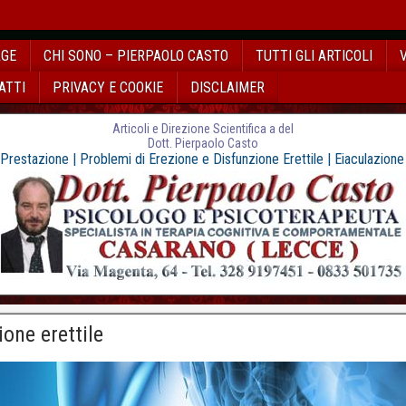
AGE
CHI SONO – PIERPAOLO CASTO
TUTTI GLI ARTICOLI
ATTI
PRIVACY E COOKIE
DISCLAIMER
Articoli e Direzione Scientifica a del
Dott. Pierpaolo Casto
 Prestazione | Problemi di Erezione e Disfunzione Erettile | Eiaculazion
ione erettile