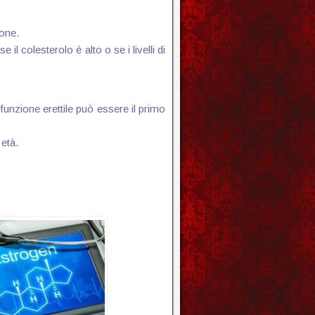
rone.
 colesterolo è alto o se i livelli di
sfunzione erettile può essere il primo
 età.