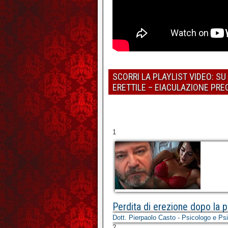
SCORRI LA PLAYLIST VIDEO: S
ERETTILE – EIACULAZIONE PR
1
Perdita di erezione dopo la pe
Dott. Pierpaolo Casto - Psicologo e Ps
2