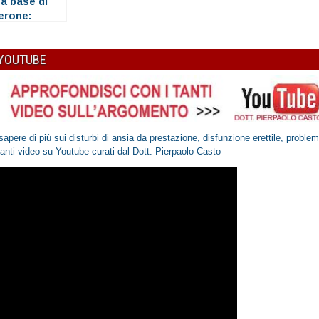
 a base di
erone:
si dovrebbe
rare
 YOUTUBE
sapere di più sui disturbi di ansia da prestazione, disfunzione erettile, proble
santi video
su Youtube
curati dal Dott. Pierpaolo Casto