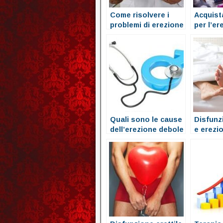
Come risolvere i
Acquist
problemi di erezione
per l’e
ricetta
Quali sono le cause
Disfunzi
dell’erezione debole
e erezi