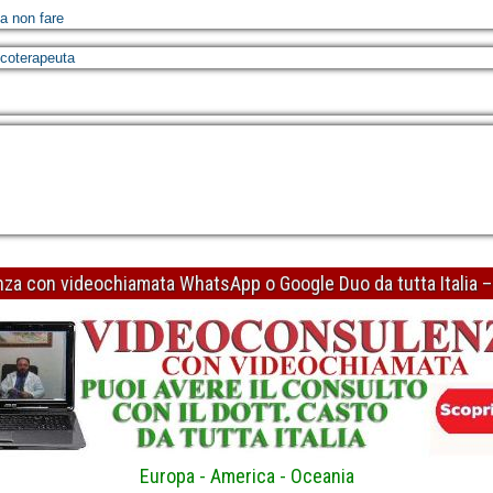
sa non fare
icoterapeuta
ere riconoscendo gli errori di ragionamento
enza con videochiamata WhatsApp o Google Duo da tutta Italia 
icoterapeuta
Europa - America - Oceania
on la "R"