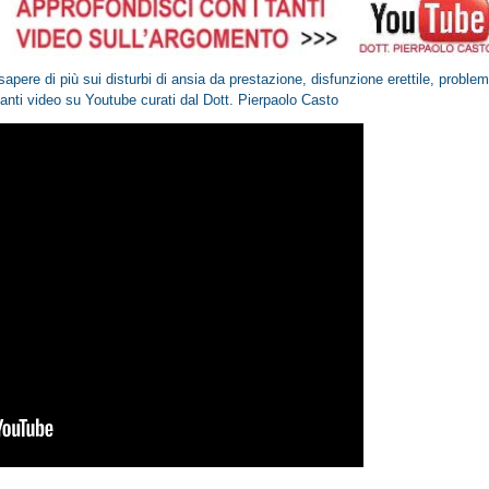
sapere di più sui disturbi di ansia da prestazione, disfunzione erettile, proble
santi video
su Youtube
curati dal Dott. Pierpaolo Casto