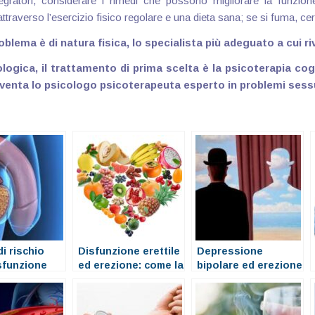
ratori, considerare i rimedi che possono migliorare la funzione
raverso l’esercizio fisico regolare e una dieta sana; se si fuma, cer
oblema è di natura fisica, lo specialista più adeguato a cui r
ologica, il trattamento di prima scelta è la psicoterapia c
 diventa lo psicologo psicoterapeuta esperto in problemi sessu
di rischio
Disfunzione erettile
Depressione
isfunzione
ed erezione: come la
bipolare ed erezione
 e problemi di
dieta può essere
e
d’aiuto