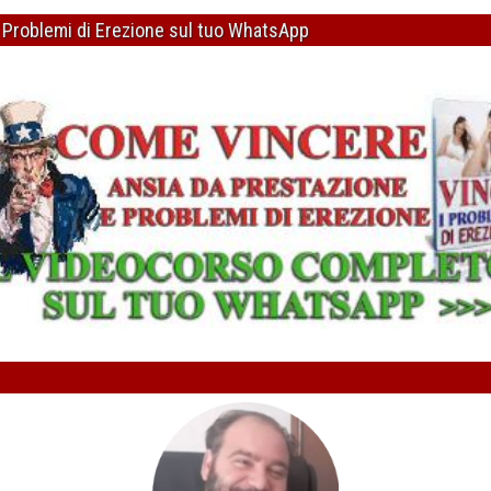
icoterapeuta
 Problemi di Erezione sul tuo WhatsApp
ogna risolvere il vero problema
icoterapeuta
e la durata cambiando le frequenze
icoterapeuta