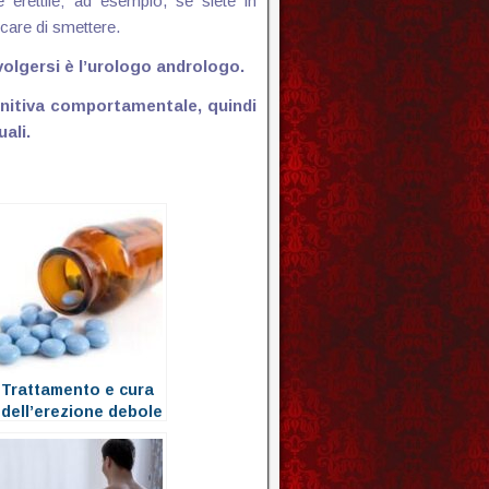
 erettile; ad esempio, se siete in
care di smettere.
ivolgersi è l’urologo andrologo.
ognitiva comportamentale, quindi
ali.
Trattamento e cura
dell’erezione debole
e della disfunzione
erettile con i farmaci