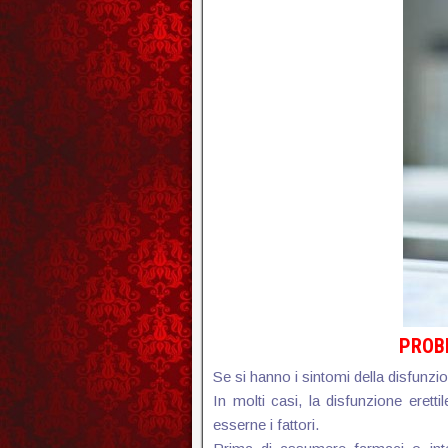
PROBL
Se si hanno i sintomi della disfunzio
In molti casi, la disfunzione eret
esserne i fattori.