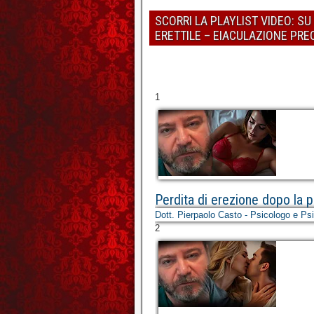
SCORRI LA PLAYLIST VIDEO: S
ERETTILE – EIACULAZIONE PR
1
Perdita di erezione dopo la pe
Dott. Pierpaolo Casto - Psicologo e Ps
2