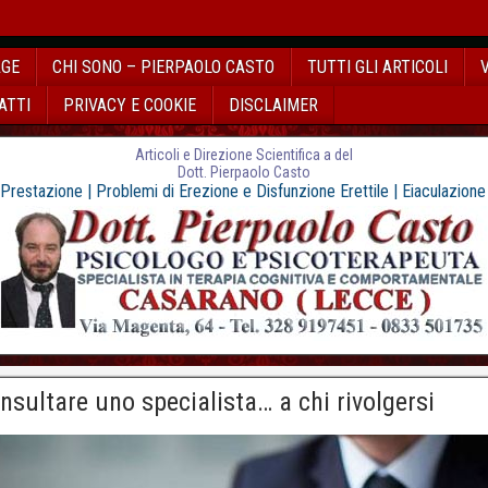
AGE
CHI SONO – PIERPAOLO CASTO
TUTTI GLI ARTICOLI
ATTI
PRIVACY E COOKIE
DISCLAIMER
Articoli e Direzione Scientifica a del
Dott. Pierpaolo Casto
 Prestazione | Problemi di Erezione e Disfunzione Erettile | Eiaculazion
nsultare uno specialista… a chi rivolgersi