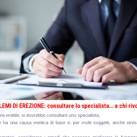
EMI DI EREZIONE: consultare lo specialista… a chi rivo
ne erettile, si dovrebbe consultare uno specialista.
tile ha una causa medica di base e, per molti soggetti, anche str