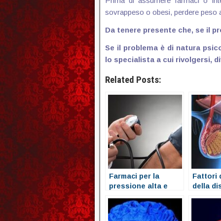
Prima di assumere farmaci o integ
sovrappeso o obesi, perdere peso att
Da tenere presente che, se il pr
Se il problema è di natura psic
lo specialista a cui rivolgersi,
Related Posts:
Farmaci per la
Fattori 
pressione alta e
della d
erezione
erettile
erezion