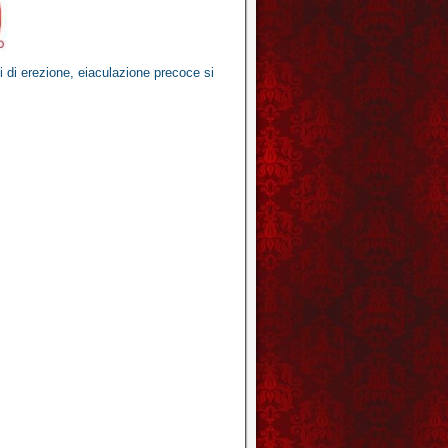
mi di erezione, eiaculazione precoce
si