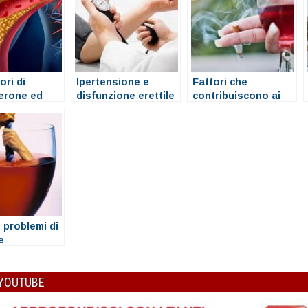
ori di
Ipertensione e
Fattori che
erone ed
disfunzione erettile
contribuiscono ai
e
problemi di erezione
 problemi di
e
 YOUTUBE