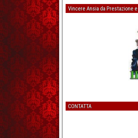
Dott. Pierpaolo Casto - Psicologo e Ps
Vincere Ansia da Prestazione e
5
Per migliorare l'erezione bis
Dott. Pierpaolo Casto - Psicologo e Ps
6
CONTATTA
Come potenziare l'erezione 
Dott. Pierpaolo Casto - Psicologo e Ps