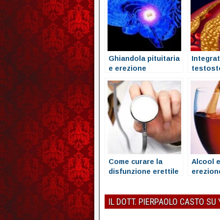
Ghiandola pituitaria
Integrat
e erezione
testost
erezion
Come curare la
Alcool e
disfunzione erettile
erezion
IL DOTT. PIERPAOLO CASTO SU