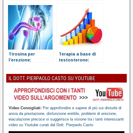
per erezione
dei problemi di
erezione
Tirosina per
Terapia a base di
l’erezione:
testosterone:
funziona?
Quando si dovrebbe
considerare
IL DOTT. PIERPAOLO CASTO SU YOUTUBE
Video Consigliati:
Per approfondire e sapere di più sui disturbi di
ansia da prestazione, disfunzione erettile, problemi di erezione,
eiaculazione precoce
si suggerisce la visione tra i tanti interessanti
video
su Youtube
curati dal Dott. Pierpaolo Casto