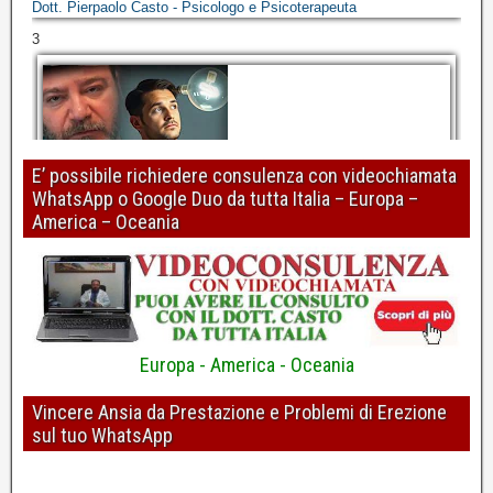
Dott. Pierpaolo Casto - Psicologo e Psicoterapeuta
3
E’ possibile richiedere consulenza con videochiamata
WhatsApp o Google Duo da tutta Italia – Europa –
Perdita o mancanza di erezione: risolvere riconoscendo gli errori
America – Oceania
di ragionamento
Dott. Pierpaolo Casto - Psicologo e Psicoterapeuta
4
Europa - America - Oceania
Vincere Ansia da Prestazione e Problemi di Erezione
sul tuo WhatsApp
Erezioni più forti? Pulire i pensieri con la "R"
Dott. Pierpaolo Casto - Psicologo e Psicoterapeuta