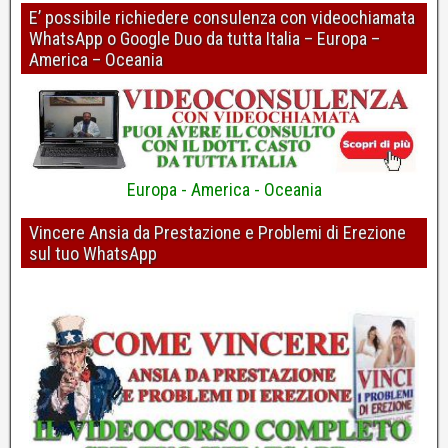
E’ possibile richiedere consulenza con videochiamata
WhatsApp o Google Duo da tutta Italia – Europa –
Perdita o mancanza di erezione: risolvere riconoscendo gli errori
America – Oceania
di ragionamento
Dott. Pierpaolo Casto - Psicologo e Psicoterapeuta
4
Europa - America - Oceania
Vincere Ansia da Prestazione e Problemi di Erezione
sul tuo WhatsApp
Erezioni più forti? Pulire i pensieri con la "R"
Dott. Pierpaolo Casto - Psicologo e Psicoterapeuta
5