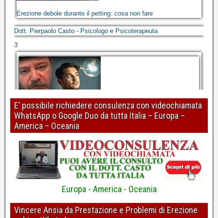
Erezione debole durante il petting: cosa non fare
Dott. Pierpaolo Casto - Psicologo e Psicoterapeuta
3
E’ possibile richiedere consulenza con videochiamata
WhatsApp o Google Duo da tutta Italia – Europa –
Perdita o mancanza di erezione: risolvere riconoscendo gli errori
America – Oceania
di ragionamento
Dott. Pierpaolo Casto - Psicologo e Psicoterapeuta
4
Europa - America - Oceania
Vincere Ansia da Prestazione e Problemi di Erezione