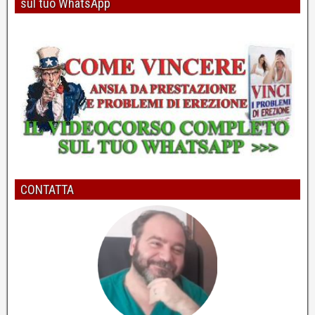
sul tuo WhatsApp
Erezioni più forti? Pulire i pensieri con la "R"
Dott. Pierpaolo Casto - Psicologo e Psicoterapeuta
5
Per migliorare l'erezione bisogna risolvere il vero
problema
Dott. Pierpaolo Casto - Psicologo e Psicoterapeuta
CONTATTA
6
Come potenziare l'erezione e la durata