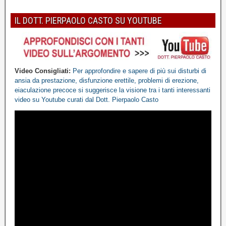
IL DOTT. PIERPAOLO CASTO SU YOUTUBE
Video Consigliati:
Per approfondire e sapere di più sui disturbi di
ansia da prestazione, disfunzione erettile, problemi di erezione,
eiaculazione precoce
si suggerisce la visione tra i tanti interessanti
video
su Youtube
curati dal Dott. Pierpaolo Casto