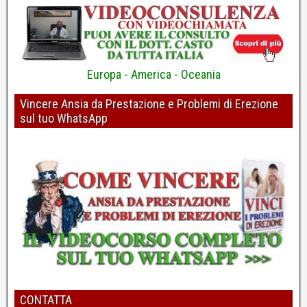
Dott. Pierpaolo Casto - Psicologo e Psicoterapeuta
4
Europa - America - Oceania
Vincere Ansia da Prestazione e Problemi di Erezione
sul tuo WhatsApp
Erezioni più forti? Pulire i pensieri con la "R"
Dott. Pierpaolo Casto - Psicologo e Psicoterapeuta
5
Per migliorare l'erezione bisogna risolvere il vero
problema
Dott. Pierpaolo Casto - Psicologo e Psicoterapeuta
CONTATTA
6