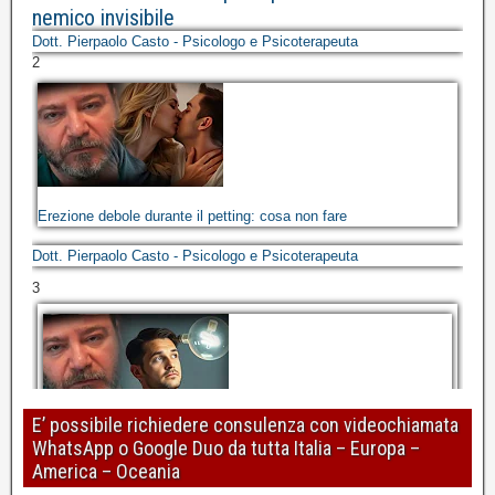
nemico invisibile
Dott. Pierpaolo Casto - Psicologo e Psicoterapeuta
2
Erezione debole durante il petting: cosa non fare
Dott. Pierpaolo Casto - Psicologo e Psicoterapeuta
3
E’ possibile richiedere consulenza con videochiamata
WhatsApp o Google Duo da tutta Italia – Europa –
Perdita o mancanza di erezione: risolvere riconoscendo gli errori
America – Oceania
di ragionamento