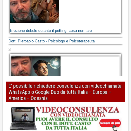
Erezione debole durante il petting: cosa non fare
Dott. Pierpaolo Casto - Psicologo e Psicoterapeuta
3
E’ possibile richiedere consulenza con videochiamata
WhatsApp o Google Duo da tutta Italia – Europa –
Perdita o mancanza di erezione: risolvere riconoscendo gli errori
America – Oceania
di ragionamento
Dott. Pierpaolo Casto - Psicologo e Psicoterapeuta
4