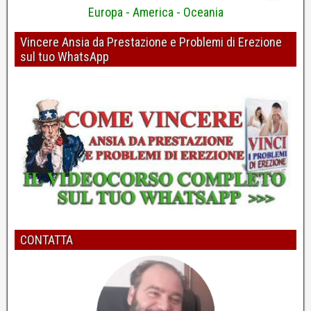
Europa - America - Oceania
Vincere Ansia da Prestazione e Problemi di Erezione
sul tuo WhatsApp
Erezioni più forti? Pulire i pensieri con la "R"
Dott. Pierpaolo Casto - Psicologo e Psicoterapeuta
5
Per migliorare l'erezione bisogna risolvere il vero
problema
Dott. Pierpaolo Casto - Psicologo e Psicoterapeuta
CONTATTA
6