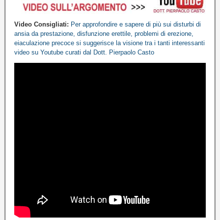
Video Consigliati:
Per approfondire e sapere di più sui disturbi di
ansia da prestazione, disfunzione erettile, problemi di erezione,
eiaculazione precoce
si suggerisce la visione tra i tanti interessanti
video
su Youtube
curati dal Dott. Pierpaolo Casto