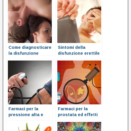
Come diagnosticare
Sintomi della
la disfunzione
disfunzione erettile
erettile o la
debolezza di
erezione del pene
Farmaci per la
Farmaci per la
pressione alta e
prostata ed effetti
erezione
collaterali
sull’erezione