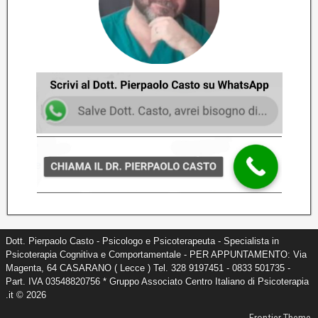
Come potenziare l'erezione e la durata
cambiando le frequenze
Dott. Pierpaolo Casto - Psicologo e Psicoterapeuta
7
Perdita di erezione alla penetrazione
Dott. Pierpaolo Casto - Psicologo e Psicoterapeuta
8
Dott. Pierpaolo Casto - Psicologo e Psicoterapeuta - Specialista in
Psicoterapia Cognitiva e Comportamentale - PER APPUNTAMENTO: Via
Magenta, 64 CASARANO ( Lecce ) Tel. 328 9197451 - 0833 501735 -
Part. IVA 03548820756 * Gruppo Associato Centro Italiano di Psicoterapia
.it © 2026