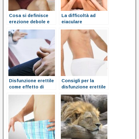
Cosa si definisce
La difficoltà ad
erezione debole e
eiaculare
perché accade
Disfunzione erettile
Consigli per la
come effetto di
disfunzione erettile
malattie e farmaci
e migliorare
l’erezione