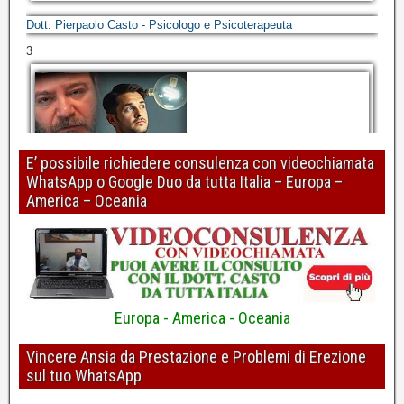
Dott. Pierpaolo Casto - Psicologo e Psicoterapeuta
3
E’ possibile richiedere consulenza con videochiamata
WhatsApp o Google Duo da tutta Italia – Europa –
Perdita o mancanza di erezione: risolvere riconoscendo gli errori
America – Oceania
di ragionamento
Dott. Pierpaolo Casto - Psicologo e Psicoterapeuta
4
Europa - America - Oceania
Vincere Ansia da Prestazione e Problemi di Erezione
sul tuo WhatsApp
Erezioni più forti? Pulire i pensieri con la "R"
Dott. Pierpaolo Casto - Psicologo e Psicoterapeuta