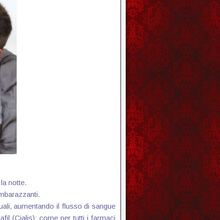
la notte.
imbarazzanti.
suali, aumentando il flusso di sangue
afil (Cialis); come per tutti i farmaci