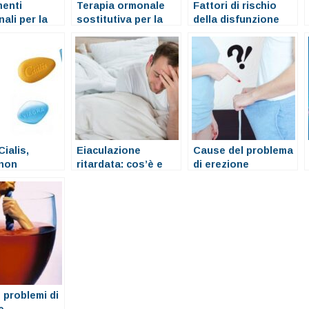
menti
Terapia ormonale
Fattori di rischio
nali per la
sostitutiva per la
della disfunzione
one erettile
disfunzione erettile
erettile e problemi di
e i problemi di
erezione
erezione
Cialis,
Eiaculazione
Cause del problema
 non
ritardata: cos’è e
di erezione
a
quali sono le cause
 problemi di