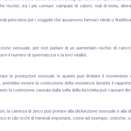
 rischio, tra i più comuni: vampate di calore, mal di testa, alter
erali pericolosi per i soggetti che assumono farmaci nitrati o fluidifi
nzione sessuale, per non parlare di un aumentato rischio di cancr
urre il numero di spermatozoi e la loro vitalità.
re le prestazioni sessuali, in quanto può limitare il movimento 
e, potrebbe essere la costruzione della resistenza durante il rappor
quanto la costrizione causata dalla sella della bicicletta può causare d
ori; la carenza di zinco può portare alla disfunzione sessuale e alla di
inco in cibi ricchi di minerali importanti, come ad esempio: ostriche, ca