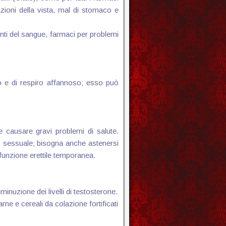
azioni della vista, mal di stomaco e
canti del sangue, farmaci per problemi
o e di respiro affannoso; esso può
e causare gravi problemi di salute.
to sessuale; bisogna anche astenersi
isfunzione erettile temporanea.
minuzione dei livelli di testosterone.
rne e cereali da colazione fortificati