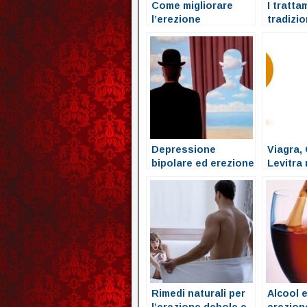
Come migliorare
I tratta
l’erezione
tradizio
disfunzi
Depressione
Viagra, 
bipolare ed erezione
Levitra
funzion
Rimedi naturali per
Alcool e