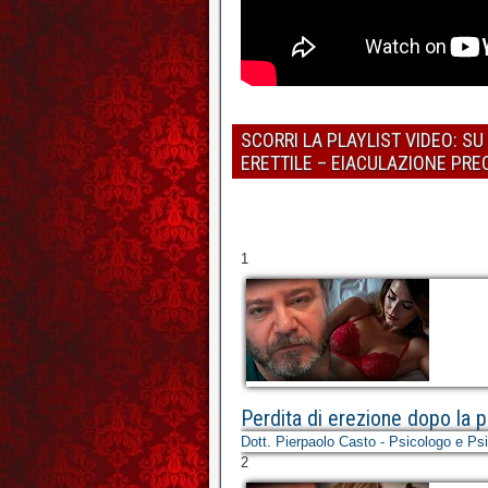
SCORRI LA PLAYLIST VIDEO: S
ERETTILE – EIACULAZIONE PR
1
Perdita di erezione dopo la pe
Dott. Pierpaolo Casto - Psicologo e Ps
2