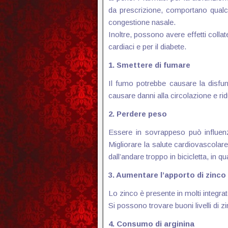
da prescrizione, comportano qualche
congestione nasale.
Inoltre, possono avere effetti collat
cardiaci e per il diabete.
1. Smettere di fumare
Il fumo potrebbe causare la disfu
causare danni alla circolazione e rid
2. Perdere peso
Essere in sovrappeso può influenza
Migliorare la salute cardiovascolar
dall’andare troppo in bicicletta, in 
3. Aumentare l’apporto di zinco
Lo zinco è presente in molti integrat
Si possono trovare buoni livelli di z
4. Consumo di arginina