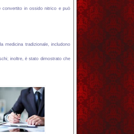
 convertito in ossido nitrico e può
la medicina tradizionale, includono
schi; inoltre, è stato dimostrato che