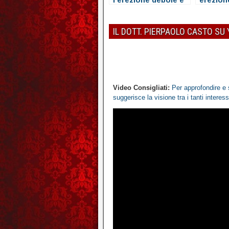
l’erezione debole e
erezion
la disfunzione
erettile
IL DOTT. PIERPAOLO CASTO SU
Video Consigliati:
Per approfondire e 
suggerisce la visione tra i tanti interes