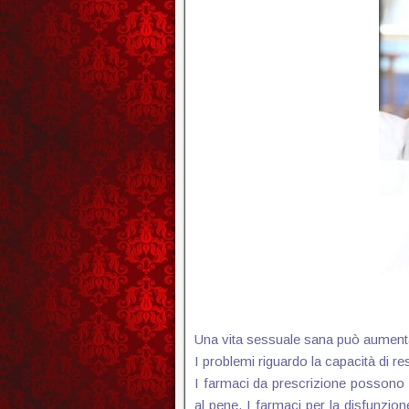
Una vita sessuale sana può aumentare
I problemi riguardo la capacità di r
I farmaci da prescrizione possono co
al pene. I farmaci per la disfunzione 