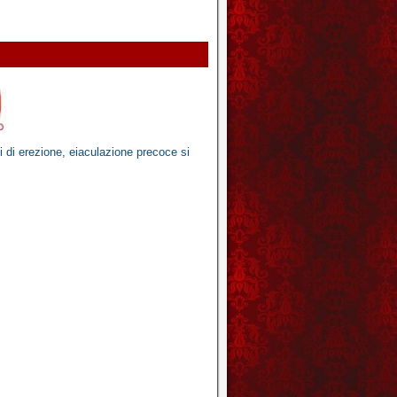
mi di erezione, eiaculazione precoce
si