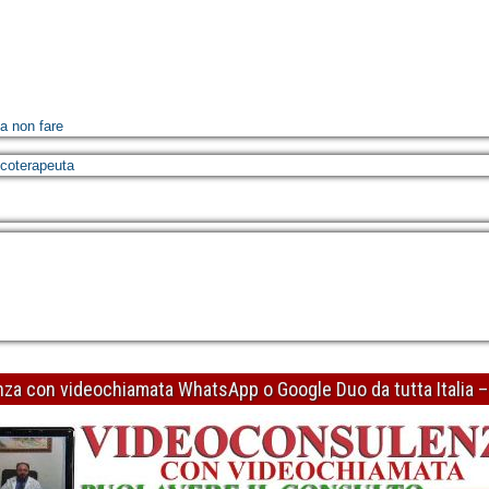
sa non fare
icoterapeuta
ere riconoscendo gli errori di ragionamento
enza con videochiamata WhatsApp o Google Duo da tutta Italia 
icoterapeuta