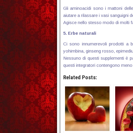
Gli aminoacidi sono i mattoni dell
aiutare a rilassare i vasi sanguigni 
Agisce nello stesso modo di molti f
5. Erbe naturali
Ci sono innumerevoli prodotti a ba
yohimbina, ginseng rosso, epimediu
Nessuno di questi supplementi è pass
questi integratori contengono meno in
Related Posts: