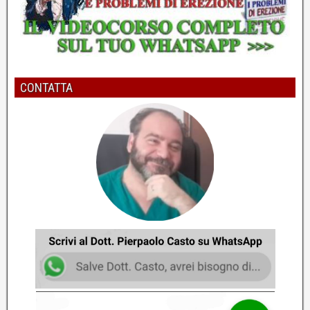
Per migliorare l'erezione bisogna risolvere il vero
problema
Dott. Pierpaolo Casto - Psicologo e Psicoterapeuta
CONTATTA
6
Come potenziare l'erezione e la durata
cambiando le frequenze
Dott. Pierpaolo Casto - Psicologo e Psicoterapeuta
7