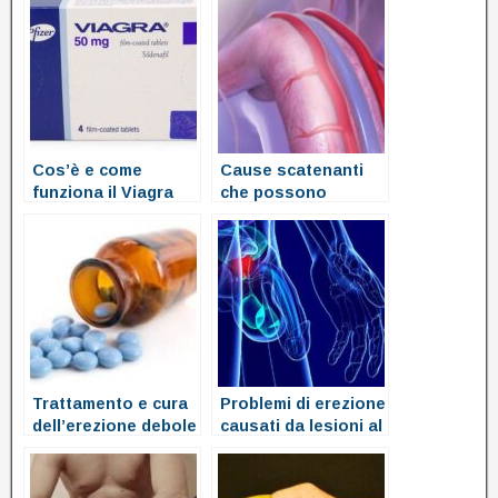
Cos’è e come
Cause scatenanti
funziona il Viagra
che possono
provocare problemi
di erezione
Trattamento e cura
Problemi di erezione
dell’erezione debole
causati da lesioni al
e della disfunzione
pene
erettile con i farmaci