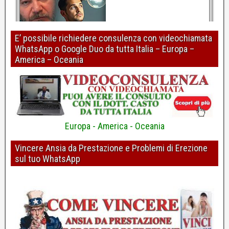
E’ possibile richiedere consulenza con videochiamata
WhatsApp o Google Duo da tutta Italia – Europa –
Perdita o mancanza di erezione: risolvere riconoscendo gli errori
America – Oceania
di ragionamento
Dott. Pierpaolo Casto - Psicologo e Psicoterapeuta
4
Europa - America - Oceania
Vincere Ansia da Prestazione e Problemi di Erezione
sul tuo WhatsApp
Erezioni più forti? Pulire i pensieri con la "R"
Dott. Pierpaolo Casto - Psicologo e Psicoterapeuta
5