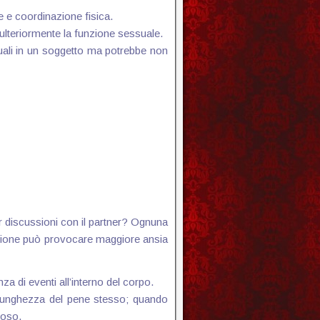
ne e coordinazione fisica.
ulteriormente la funzione sessuale.
uali in un soggetto ma potrebbe non
er discussioni con il partner? Ognuna
rezione può provocare maggiore ansia
di eventi all’interno del corpo.
la lunghezza del pene stesso; quando
noso.