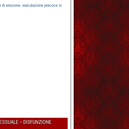
mi di erezione, eiaculazione precoce
si
SESSUALE – DISFUNZIONE