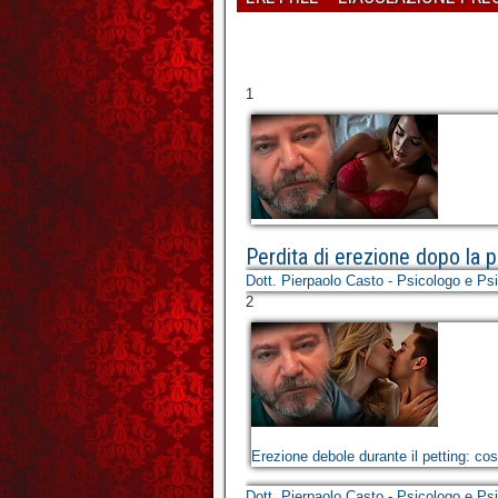
1
Perdita di erezione dopo la pe
Dott. Pierpaolo Casto - Psicologo e Ps
2
Erezione debole durante il petting: co
Dott. Pierpaolo Casto - Psicologo e Ps