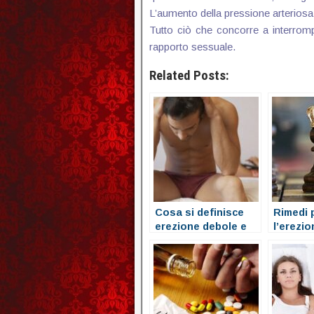
L’aumento della pressione arteriosa
Tutto ciò che concorre a interromp
rapporto sessuale.
Related Posts:
Cosa si definisce
Rimedi 
erezione debole e
l’erezi
perché accade