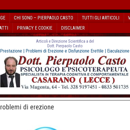
AGE
CHI SONO – PIERPAOLO CASTO
TUTTI GLI ARTICOLI
ATTI
PRIVACY E COOKIE
DISCLAIMER
Articoli e Direzione Scientifica a del
Dott. Pierpaolo Casto
 Prestazione | Problemi di Erezione e Disfunzione Erettile | Eiaculazion
roblemi di erezione