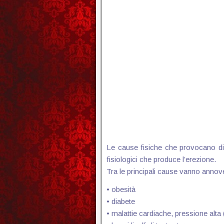
Le cause fisiche che provocano di
fisiologici che produce l’erezione.
Tra le principali cause vanno annov
• obesità
• diabete
• malattie cardiache, pressione alta 