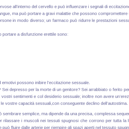
rvose all’interno del cervello e può influenzare i segnali di eccitazio
i sangue, ma può portare a gravi malattie che possono compromettere 
ersone in modo diverso; un farmaco può ridurre le prestazioni sess
 portare a disfunzione erettile sono:
ed emotivi possono inibire l’eccitazione sessuale.
 Sei depresso per la morte di un genitore? Sei arrabbiato o ferito p
 i vostri sentimenti e col desiderio sessuale; inoltre non avere un’e
a le vostre capacità sessuali,con conseguente declino dell’autostima.
ò sembrare semplice, ma dipende da una precisa, complessa sequenza 
 per rilassare i muscoli nei tessuti spugnosi che corrono per tutta 
e può fluire dalle arterie per riempire gli spazi aperti nel tessuto spug