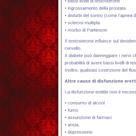
• bassi livelli di testosterone
• ingrossamento della prostata
• disturbi del sonno (come l’apnea 
• sclerosi multipla
• morbo di Parkinson
Il testosterone influisce sul desider
cervello.
Il diabete può danneggiare i nervi 
probabilità di avere bassi livelli di
Inoltre, qualsiasi costrizione del f
Altre cause di disfunzione erett
La disfunzione erettile non è necess
• consumo di alcool
• fumo
• assunzione di farmaci
• ansia,
• depressione