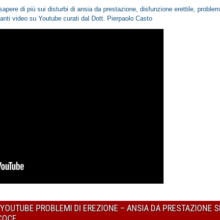
sapere di più sui disturbi di ansia da prestazione, disfunzione erettile, proble
santi video
su Youtube
curati dal Dott. Pierpaolo Casto
U YOUTUBE PROBLEMI DI EREZIONE – ANSIA DA PRESTAZIONE 
ECOCE