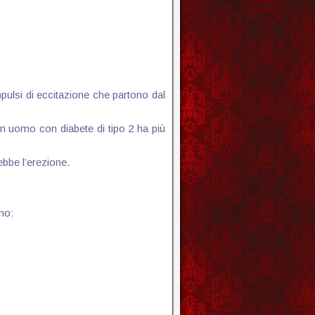
impulsi di eccitazione che partono dal
un uomo con diabete di tipo 2 ha più
ebbe l’erezione.
no: