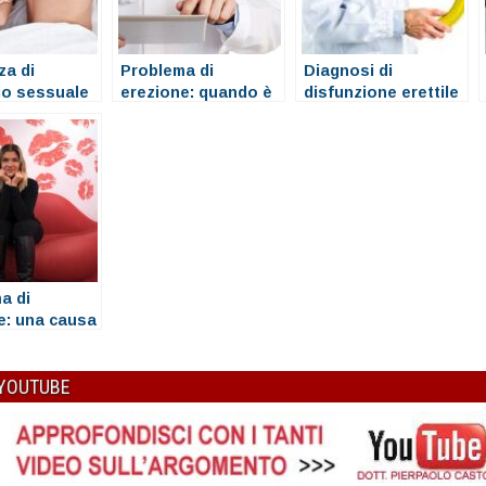
a di
Problema di
Diagnosi di
io sessuale
erezione: quando è
disfunzione erettile
el desiderio
opportuno
e)
consultare uno
specialista
a di
e: una causa
a
 YOUTUBE