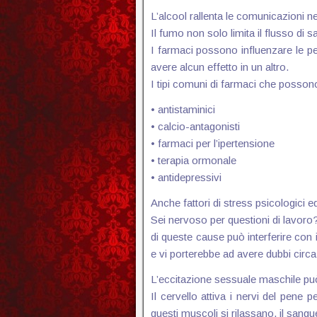
L’alcool rallenta le comunicazioni ne
Il fumo non solo limita il flusso d
I farmaci possono influenzare le p
avere alcun effetto in un altro.
I tipi comuni di farmaci che possono
• antistaminici
• calcio-antagonisti
• farmaci per l’ipertensione
• terapia ormonale
• antidepressivi
Anche fattori di stress psicologici 
Sei nervoso per questioni di lavoro?
di queste cause può interferire con
e vi porterebbe ad avere dubbi circ
L’eccitazione sessuale maschile pu
Il cervello attiva i nervi del pene
questi muscoli si rilassano, il sangu